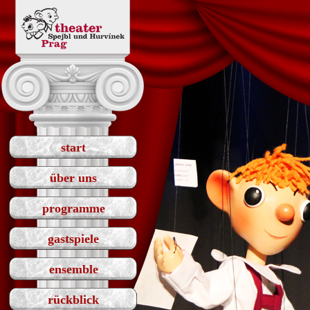
start
über uns
programme
gastspiele
ensemble
rückblick