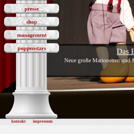
presse
shop
management
puppenstars
Das E
Neue große Marionetten und Ma
kontakt
impressum