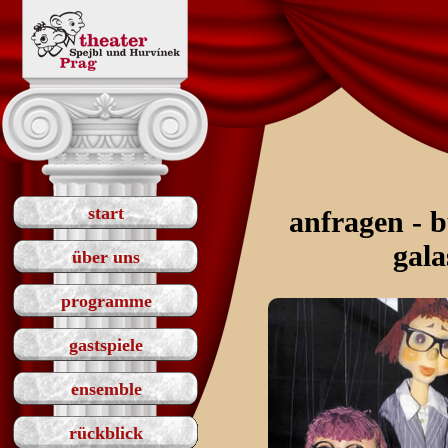
start
anfragen - 
gala
über uns
programme
gastspiele
ensemble
rückblick