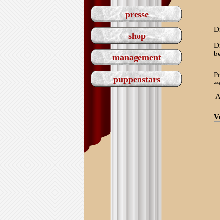
presse
Di
shop
D
b
management
Pr
puppenstars
zz
A
V