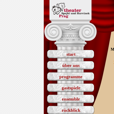
M
start
über uns
programme
gastspiele
ensemble
rückblick