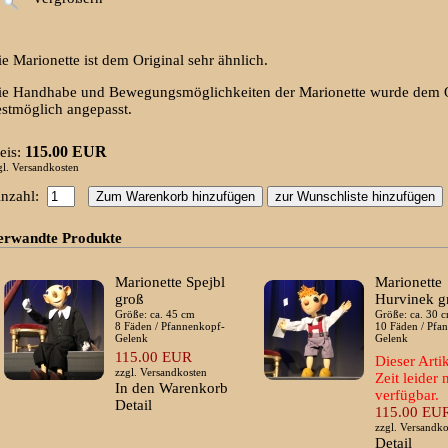
e Marionette ist dem Original sehr ähnlich.
ie Handhabe und Bewegungsmöglichkeiten der Marionette wurde dem O
estmöglich angepasst.
115.00 EUR
eis:
gl.
Versandkosten
nzahl:
erwandte Produkte
Marionette Spejbl
Marionette
groß
Hurvinek g
Größe: ca. 45 cm
Größe: ca. 30 
8 Fäden / Pfannenkopf-
10 Fäden / Pfa
Gelenk
Gelenk
115.00 EUR
Dieser Artik
zzgl.
Versandkosten
Zeit leider 
In den Warenkorb
verfügbar.
Detail
115.00 EU
zzgl.
Versandko
Detail