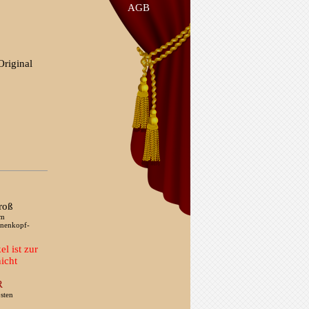
AGB
riginal
roß
cm
nnenkopf-
el ist zur
nicht
R
sten