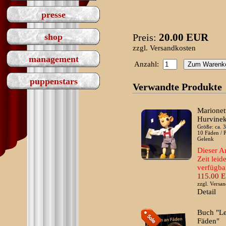
presse
20.00 EUR
Preis:
shop
zzgl.
Versandkosten
management
Anzahl:
puppenstars
Verwandte Produkte
Marionet
Hurvinek
Größe: ca. 
10 Fäden / 
Gelenk
Dieser Ar
Zeit leid
verfügba
115.00 
zzgl.
Versan
Detail
Buch "L
Fäden"