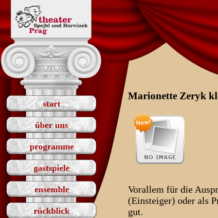
Marionette Zeryk kl
start
über uns
programme
gastspiele
Vorallem für die Ausp
ensemble
(Einsteiger) oder als P
rückblick
gut.